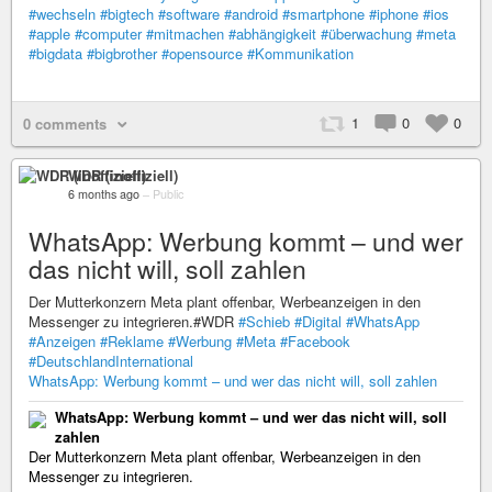
#wechseln
#bigtech
#software
#android
#smartphone
#iphone
#ios
#apple
#computer
#mitmachen
#abhängigkeit
#überwachung
#meta
#bigdata
#bigbrother
#opensource
#Kommunikation
1
0
0
0 comments
WDR (inoffiziell)
6 months ago
–
Public
WhatsApp: Werbung kommt – und wer
das nicht will, soll zahlen
Der Mutterkonzern Meta plant offenbar, Werbeanzeigen in den
Messenger zu integrieren.#WDR
#Schieb
#Digital
#WhatsApp
#Anzeigen
#Reklame
#Werbung
#Meta
#Facebook
#DeutschlandInternational
WhatsApp: Werbung kommt – und wer das nicht will, soll zahlen
WhatsApp: Werbung kommt – und wer das nicht will, soll
zahlen
Der Mutterkonzern Meta plant offenbar, Werbeanzeigen in den
Messenger zu integrieren.