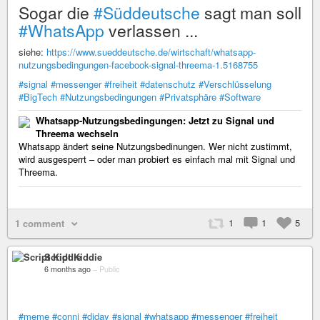
Sogar die
#Süddeutsche
sagt man soll
#WhatsApp
verlassen ...
siehe:
https://www.sueddeutsche.de/wirtschaft/whatsapp-
nutzungsbedingungen-facebook-signal-threema-1.5168755
#signal
#messenger
#freiheit
#datenschutz
#Verschlüsselung
#BigTech
#Nutzungsbedingungen
#Privatsphäre
#Software
Whatsapp-Nutzungsbedingungen: Jetzt zu Signal und
Threema wechseln
Whatsapp ändert seine Nutzungsbedinungen. Wer nicht zustimmt,
wird ausgesperrt – oder man probiert es einfach mal mit Signal und
Threema.
1
1
5
1 comment
Script Kiddie
6 months ago
–
Public
#meme
#conni
#diday
#signal
#whatsapp
#messenger
#freiheit