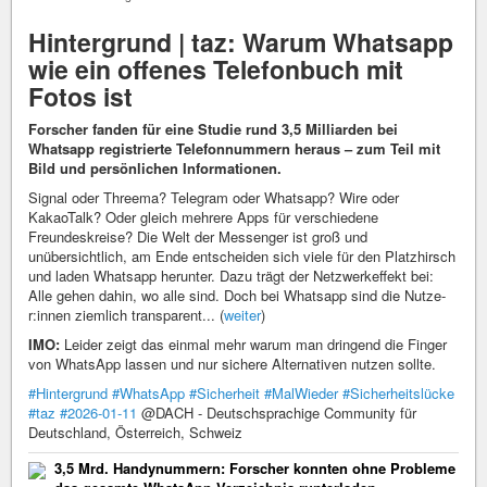
Hintergrund | taz: Warum Whatsapp
wie ein offenes Telefonbuch mit
Fotos ist
Forscher fanden für eine Studie rund 3,5 Milliarden bei
Whatsapp registrierte Telefonnummern heraus – zum Teil mit
Bild und persönlichen Informationen.
Signal oder Threema? Telegram oder Whatsapp? Wire oder
KakaoTalk? Oder gleich mehrere Apps für verschiedene
Freundeskreise? Die Welt der Messenger ist groß und
unübersichtlich, am Ende entscheiden sich viele für den Platzhirsch
und laden Whatsapp herunter. Dazu trägt der Netzwerkeffekt bei:
Alle gehen dahin, wo alle sind. Doch bei Whatsapp sind die Nut­ze­
r:in­nen ziemlich transparent... (
weiter
)
IMO:
Leider zeigt das einmal mehr warum man dringend die Finger
von WhatsApp lassen und nur sichere Alternativen nutzen sollte.
#Hintergrund
#WhatsApp
#Sicherheit
#MalWieder
#Sicherheitslücke
#taz
#2026-01-11
@DACH - Deutschsprachige Community für
Deutschland, Österreich, Schweiz
3,5 Mrd. Handynummern: Forscher konnten ohne Probleme