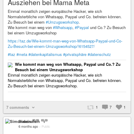
Ausziehen bei Mama Meta
Einmal monatlich zeigen europäische Hacker, wie sich
Normalsterbliche von Whatsapp, Paypal und Co. befreien können.
Zu Besuch bei einem
#Umzugsworkshop
.
Wie kommt man weg von
#Whatsapp
,
#Paypal
und Co.? Zu Besuch
bei einem Umzugsworkshop
https://taz.de/Wie-kommt-man-weg-von-Whatsapp-Paypal-und-Co-
Zu-Besuch-bei-einem-Umzugsworkshop/!6154527/
#taz
#meta
#datenkapitalismus
#privatsphäre
#datenschutz
Wie kommt man weg von Whatsapp, Paypal und Co.? Zu
Besuch bei einem Umzugsworkshop
Einmal monatlich zeigen europäische Hacker, wie sich
Normalsterbliche von Whatsapp, Paypal und Co. befreien können.
Zu Besuch bei einem Umzugsworkshop.
1
7
1
7 comments
Simonalein ⁽⁽⁽i⁾⁾⁾
6 months ago
–
Public