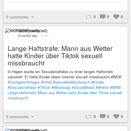
0
0
0
0 comments
WDR (inoffiziell)
6 months ago
–
Public
Lange Haftstrafe: Mann aus Wetter
hatte Kinder über Tiktok sexuell
missbraucht
In Hagen wurde ein Sexualstraftäter zu einer langen Haftstrafe
verurteilt. Er hatte Kinder übers Internet sexuell missbraucht.#WDR
#LandgerichtHagen
#Urteil
#sexuellerMissbrauch
#Kinder
#Sexualstraftäter
#Tiktok
#Whatsapp
#SocialMedia
#Wetter
#NRW
Lange Haftstrafe: Mann aus Wetter hatte Kinder über Tiktok sexuell
missbraucht
0
0
0
0 comments
WDR (inoffiziell)