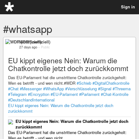
Sign in
#whatsapp
WDR (inoffiziell)
27 days ago
–
Public
EU kippt eigenes Nein: Warum die
Chatkontrolle jetzt doch zurückkommt
Das EU-Parlament hat die umstrittene Chatkontrolle zurückgeholt:
Wen es betrifft - und wen nicht.#WDR
#Schieb
#DigitalChatkontrolle
#Chat
#Messenger
#WhatsApp
#Verschlüsselung
#Signal
#Threema
#Telegram
#Encryption
#EU-Parlament
#Parlament
#Chat-Kontrolle
#DeutschlandInternational
EU kippt eigenes Nein: Warum die Chatkontrolle jetzt doch
zurückkommt
EU kippt eigenes Nein: Warum die Chatkontrolle jetzt doch
zurückkommt
Das EU-Parlament hat die umstrittene Chatkontrolle zurückgeholt:
Wen es betrifft - und wen nicht.